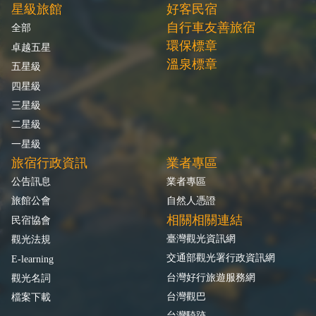
星級旅館
好客民宿
自行車友善旅宿
全部
環保標章
卓越五星
溫泉標章
五星級
四星級
三星級
二星級
一星級
旅宿行政資訊
業者專區
公告訊息
業者專區
旅館公會
自然人憑證
相關相關連結
民宿協會
臺灣觀光資訊網
觀光法規
交通部觀光署行政資訊網
E-learning
台灣好行旅遊服務網
觀光名詞
台灣觀巴
檔案下載
台灣騎跡