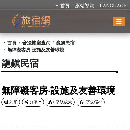
:::
首頁
網站導覽
LANGUAGE
:::
首頁
合法旅宿查詢
龍鎭民宿
無障礙客房‧設施及友善環境
龍鎭民宿
無障礙客房‧設施及友善環境
列印
分享
+
字級放大
-
字級縮小