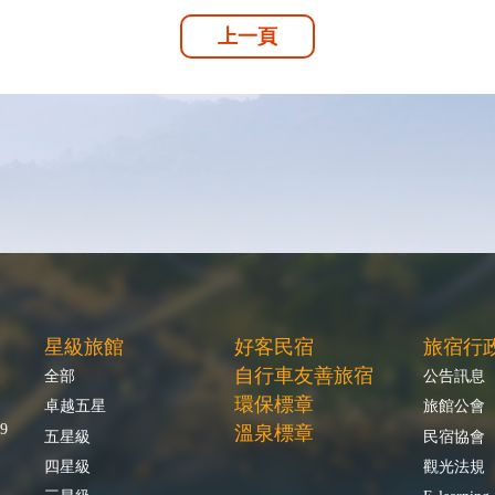
上一頁
星級旅館
好客民宿
旅宿行
自行車友善旅宿
全部
公告訊息
環保標章
卓越五星
旅館公會
9
溫泉標章
五星級
民宿協會
四星級
觀光法規