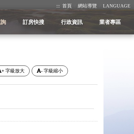
:::
首頁
網站導覽
LANGUAGE
查詢
訂房快搜
行政資訊
業者專區
+
字級放大
-
字級縮小