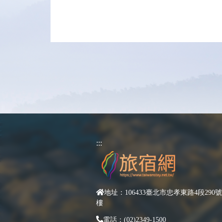
:::
地址：106433臺北市忠孝東路4段290號
樓
電話：(02)2349-1500