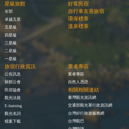
星級旅館
好客民宿
自行車友善旅宿
全部
環保標章
卓越五星
溫泉標章
五星級
四星級
三星級
二星級
一星級
旅宿行政資訊
業者專區
公告訊息
業者專區
旅館公會
自然人憑證
相關相關連結
民宿協會
臺灣觀光資訊網
觀光法規
交通部觀光署行政資訊網
E-learning
台灣好行旅遊服務網
觀光名詞
台灣觀巴
檔案下載
台灣騎跡