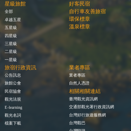
星級旅館
好客民宿
自行車友善旅宿
全部
環保標章
卓越五星
溫泉標章
五星級
四星級
三星級
二星級
一星級
旅宿行政資訊
業者專區
公告訊息
業者專區
旅館公會
自然人憑證
相關相關連結
民宿協會
臺灣觀光資訊網
觀光法規
交通部觀光署行政資訊網
E-learning
台灣好行旅遊服務網
觀光名詞
台灣觀巴
檔案下載
台灣騎跡