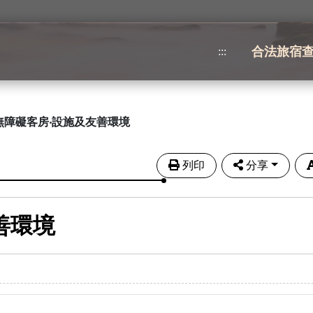
合法旅宿
:::
無障礙客房‧設施及友善環境
列印
分享
善環境