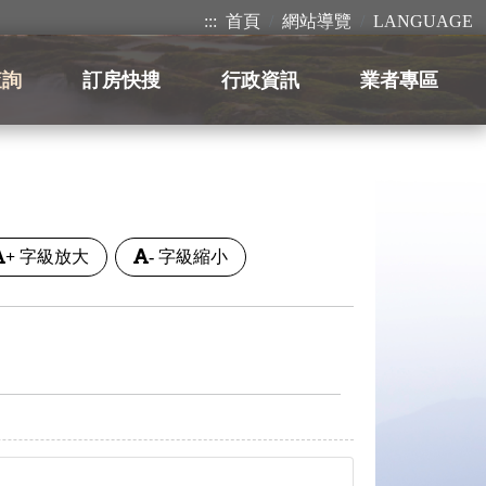
:::
首頁
網站導覽
LANGUAGE
查詢
訂房快搜
行政資訊
業者專區
+
字級放大
-
字級縮小