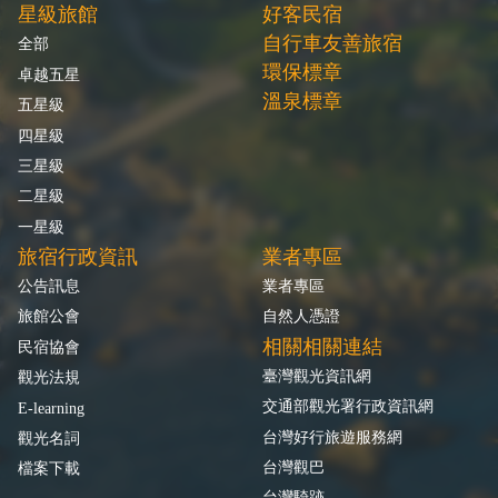
星級旅館
好客民宿
自行車友善旅宿
全部
環保標章
卓越五星
溫泉標章
五星級
四星級
三星級
二星級
一星級
旅宿行政資訊
業者專區
公告訊息
業者專區
旅館公會
自然人憑證
相關相關連結
民宿協會
臺灣觀光資訊網
觀光法規
交通部觀光署行政資訊網
E-learning
台灣好行旅遊服務網
觀光名詞
台灣觀巴
檔案下載
台灣騎跡