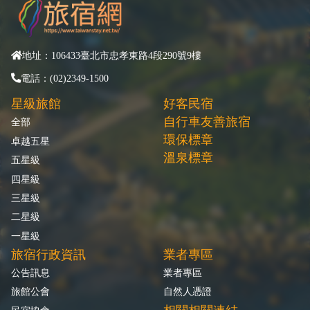
地址：106433臺北市忠孝東路4段290號9樓
電話：(02)2349-1500
星級旅館
好客民宿
自行車友善旅宿
全部
環保標章
卓越五星
溫泉標章
五星級
四星級
三星級
二星級
一星級
旅宿行政資訊
業者專區
公告訊息
業者專區
旅館公會
自然人憑證