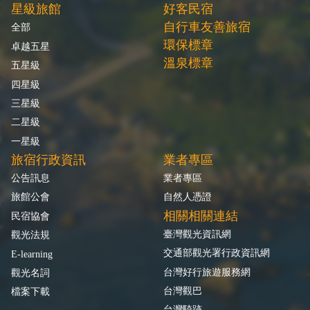
星級旅館
好客民宿
自行車友善旅宿
全部
環保標章
卓越五星
溫泉標章
五星級
四星級
三星級
二星級
一星級
旅宿行政資訊
業者專區
公告訊息
業者專區
旅館公會
自然人憑證
相關相關連結
民宿協會
臺灣觀光資訊網
觀光法規
交通部觀光署行政資訊網
E-learning
台灣好行旅遊服務網
觀光名詞
台灣觀巴
檔案下載
台灣騎跡