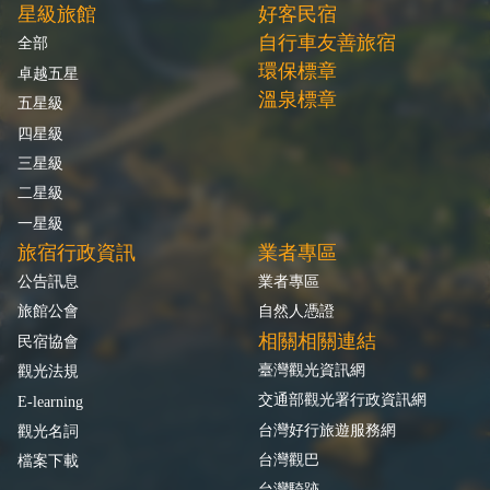
星級旅館
好客民宿
自行車友善旅宿
全部
環保標章
卓越五星
溫泉標章
五星級
四星級
三星級
二星級
一星級
旅宿行政資訊
業者專區
公告訊息
業者專區
旅館公會
自然人憑證
相關相關連結
民宿協會
臺灣觀光資訊網
觀光法規
交通部觀光署行政資訊網
E-learning
台灣好行旅遊服務網
觀光名詞
台灣觀巴
檔案下載
台灣騎跡