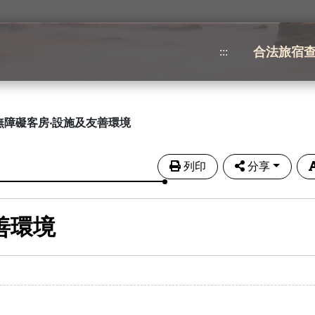
合法旅宿
:::
無障礙客房‧設施及友善環境
列印
分享
善環境