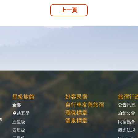
上一頁
星級旅館
好客民宿
旅宿行
自行車友善旅宿
全部
公告訊息
環保標章
卓越五星
旅館公會
9
溫泉標章
五星級
民宿協會
四星級
觀光法規