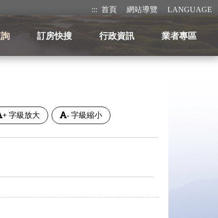
:::
首頁
網站導覽
LANGUAGE
查詢
訂房快搜
行政資訊
業者專區
+
字級放大
-
字級縮小