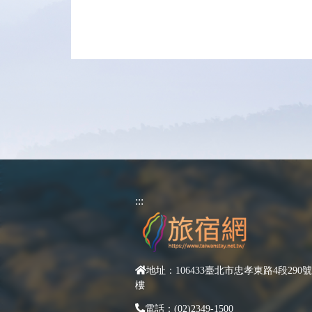
:::
地址：106433臺北市忠孝東路4段290號
樓
電話：(02)2349-1500