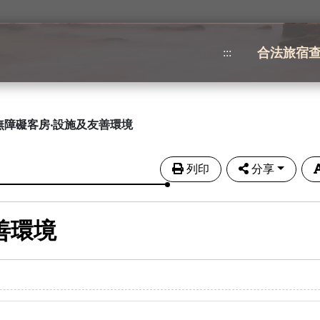
合法旅宿
:::
無障礙客房‧設施及友善環境
列印
分享
善環境