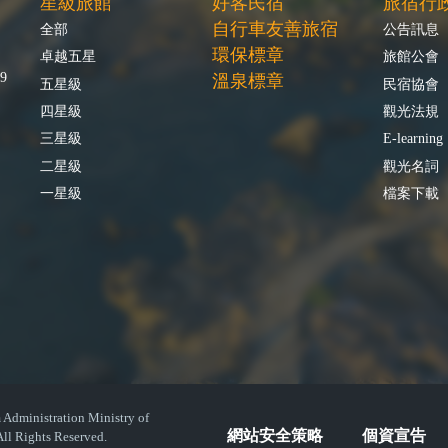
星級旅館
好客民宿
旅宿行
自行車友善旅宿
全部
公告訊息
環保標章
卓越五星
旅館公會
9
溫泉標章
五星級
民宿協會
四星級
觀光法規
三星級
E-learning
二星級
觀光名詞
一星級
檔案下載
istration Ministry of
網站安全策略
個資宣告
ll Rights Reserved.