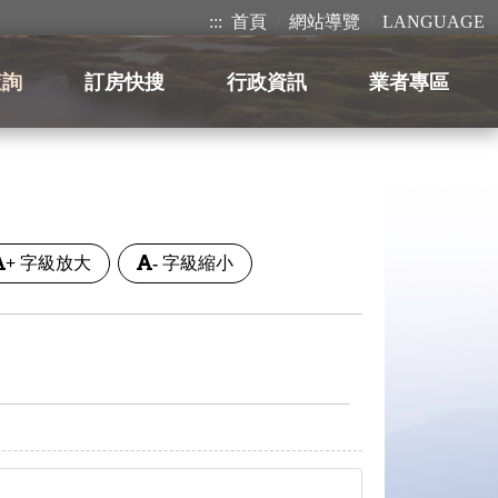
:::
首頁
網站導覽
LANGUAGE
查詢
訂房快搜
行政資訊
業者專區
+
字級放大
-
字級縮小