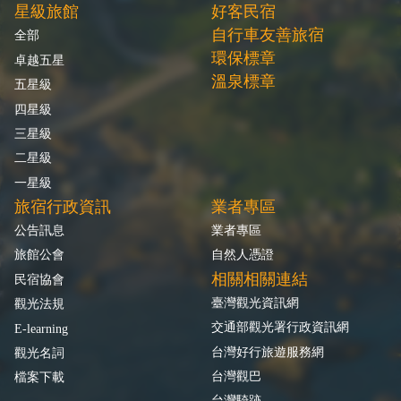
星級旅館
好客民宿
自行車友善旅宿
全部
環保標章
卓越五星
溫泉標章
五星級
四星級
三星級
二星級
一星級
旅宿行政資訊
業者專區
公告訊息
業者專區
旅館公會
自然人憑證
相關相關連結
民宿協會
臺灣觀光資訊網
觀光法規
交通部觀光署行政資訊網
E-learning
台灣好行旅遊服務網
觀光名詞
台灣觀巴
檔案下載
台灣騎跡