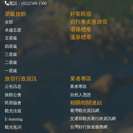
電話：(02)2349-1500
星級旅館
好客民宿
自行車友善旅宿
全部
環保標章
卓越五星
溫泉標章
五星級
四星級
三星級
二星級
一星級
旅宿行政資訊
業者專區
公告訊息
業者專區
旅館公會
自然人憑證
相關相關連結
民宿協會
臺灣觀光資訊網
觀光法規
交通部觀光署行政資訊網
E-learning
台灣好行旅遊服務網
觀光名詞