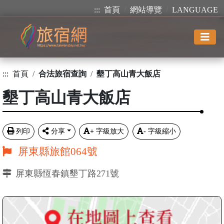
:::
首頁
網站導覽
LANGUAGE
:::
首頁
合法旅宿查詢
墾丁高山青大飯店
墾丁高山青大飯店
列印
分享
+
字級放大
-
字級縮小
屏東縣旅館064號
屏東縣恆春鎮墾丁路271號