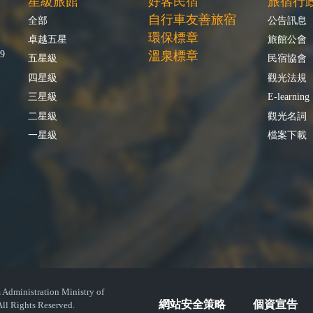
星級旅館
好客民宿
旅宿行
自行車友善旅宿
全部
公告訊息
環保標章
卓越五星
旅館公會
9
溫泉標章
五星級
民宿協會
四星級
觀光法規
三星級
E-learning
二星級
觀光名詞
一星級
檔案下載
istration Ministry of
網站安全策略
個資宣告
ll Rights Reserved.