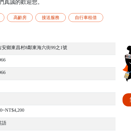
們真誠的歡迎您。
高齡房
接送服務
自行車租借
安鄉東昌村8鄰東海六街99之1號
966
966
00~NT$4,200
英語