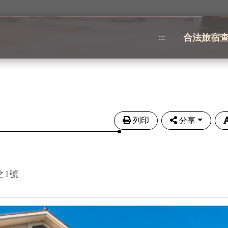
合法旅宿
:::
列印
分享
之1號