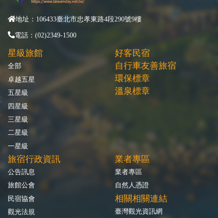
地址：106433臺北市忠孝東路4段290號9樓
電話：(02)2349-1500
星級旅館
好客民宿
自行車友善旅宿
全部
環保標章
卓越五星
溫泉標章
五星級
四星級
三星級
二星級
一星級
旅宿行政資訊
業者專區
公告訊息
業者專區
旅館公會
自然人憑證
相關相關連結
民宿協會
臺灣觀光資訊網
觀光法規