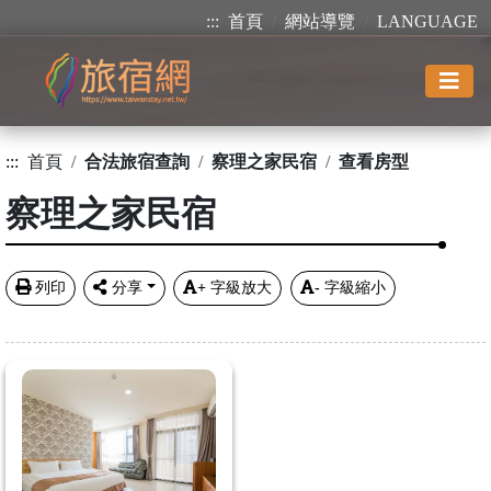
:::
首頁
網站導覽
LANGUAGE
:::
首頁
合法旅宿查詢
察理之家民宿
查看房型
察理之家民宿
列印
分享
+
字級放大
-
字級縮小