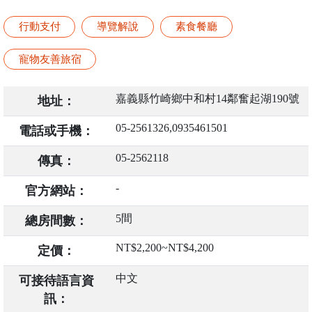
行動支付
導覽解說
素食餐廳
寵物友善旅宿
嘉義縣竹崎鄉中和村14鄰奮起湖190號
地址：
05-2561326,0935461501
電話或手機：
05-2562118
傳真：
-
官方網站：
5間
總房間數：
NT$2,200~NT$4,200
定價：
中文
可接待語言資
訊：