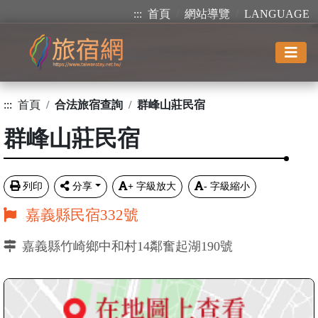
:::
首頁
網站導覽
LANGUAGE
:::
首頁
合法旅宿查詢
群峰山莊民宿
群峰山莊民宿
列印
分享
+
字級放大
-
字級縮小
嘉義縣民宿332號
嘉義縣竹崎鄉中和村14鄰奮起湖190號