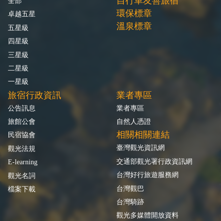
自行車友善旅宿
全部
環保標章
卓越五星
溫泉標章
五星級
四星級
三星級
二星級
一星級
旅宿行政資訊
業者專區
公告訊息
業者專區
旅館公會
自然人憑證
相關相關連結
民宿協會
臺灣觀光資訊網
觀光法規
交通部觀光署行政資訊網
E-learning
台灣好行旅遊服務網
觀光名詞
台灣觀巴
檔案下載
台灣騎跡
觀光多媒體開放資料