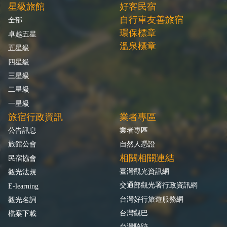
星級旅館
好客民宿
自行車友善旅宿
全部
環保標章
卓越五星
溫泉標章
五星級
四星級
三星級
二星級
一星級
旅宿行政資訊
業者專區
公告訊息
業者專區
旅館公會
自然人憑證
相關相關連結
民宿協會
臺灣觀光資訊網
觀光法規
交通部觀光署行政資訊網
E-learning
台灣好行旅遊服務網
觀光名詞
台灣觀巴
檔案下載
台灣騎跡