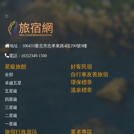
:::
地址：106433臺北市忠孝東路4段290號9樓
電話：(02)2349-1500
星級旅館
好客民宿
自行車友善旅宿
全部
環保標章
卓越五星
溫泉標章
五星級
四星級
三星級
二星級
一星級
旅宿行政資訊
業者專區