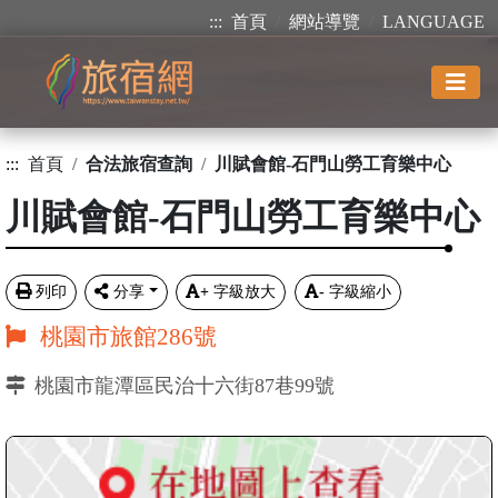
:::
首頁
網站導覽
LANGUAGE
:::
首頁
合法旅宿查詢
川賦會館-石門山勞工育樂中心
川賦會館-石門山勞工育樂中心
列印
分享
+
字級放大
-
字級縮小
桃園市旅館286號
桃園市龍潭區民治十六街87巷99號