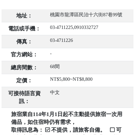
桃園市龍潭區民治十六街87巷99號
地址：
03-4711225,0910332727
電話或手機：
03-4711226
傳真：
-
官方網站：
68間
總房間數：
NT$5,800~NT$8,800
定價：
中文
可接待語言資
訊：
旅宿業自114年1月1日起不主動提供旅宿一次用
備品，如住宿時仍有需求，
取得訊息為：
不提供，請旅客自備。
可