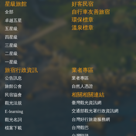
星級旅館
好客民宿
自行車友善旅宿
全部
環保標章
卓越五星
溫泉標章
五星級
四星級
三星級
二星級
一星級
旅宿行政資訊
業者專區
公告訊息
業者專區
旅館公會
自然人憑證
相關相關連結
民宿協會
臺灣觀光資訊網
觀光法規
交通部觀光署行政資訊網
E-learning
台灣好行旅遊服務網
觀光名詞
台灣觀巴
檔案下載
台灣騎跡