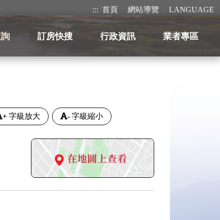
:::
首頁
網站導覽
LANGUAGE
查詢
訂房快搜
行政資訊
業者專區
+
字級放大
-
字級縮小