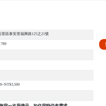
里區泰安里福興路125之21號
1789
00~NT$3,500
提供旅宿一次用備品，如住宿時仍有需求，