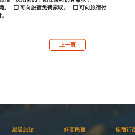
自備。
可向旅宿免費索取。
可向旅宿付
者。
上一頁
星級旅館
好客民宿
旅宿行