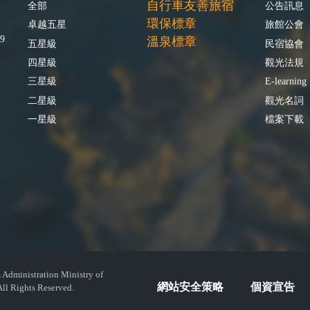
自行車友善旅宿
全部
公告訊息
環保標章
卓越五星
旅館公會
9
溫泉標章
五星級
民宿協會
四星級
觀光法規
三星級
E-learning
二星級
觀光名詞
一星級
檔案下載
istration Ministry of
網站安全策略
個資宣告
ll Rights Reserved.