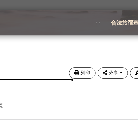
合法旅宿
:::
列印
分享
號