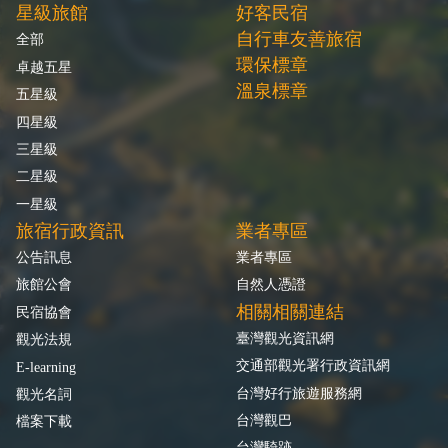
星級旅館
好客民宿
自行車友善旅宿
全部
環保標章
卓越五星
溫泉標章
五星級
四星級
三星級
二星級
一星級
旅宿行政資訊
業者專區
公告訊息
業者專區
旅館公會
自然人憑證
相關相關連結
民宿協會
臺灣觀光資訊網
觀光法規
交通部觀光署行政資訊網
E-learning
台灣好行旅遊服務網
觀光名詞
台灣觀巴
檔案下載
台灣騎跡