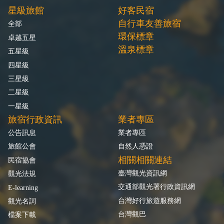
星級旅館
好客民宿
自行車友善旅宿
全部
環保標章
卓越五星
溫泉標章
五星級
四星級
三星級
二星級
一星級
旅宿行政資訊
業者專區
公告訊息
業者專區
旅館公會
自然人憑證
相關相關連結
民宿協會
臺灣觀光資訊網
觀光法規
交通部觀光署行政資訊網
E-learning
台灣好行旅遊服務網
觀光名詞
台灣觀巴
檔案下載