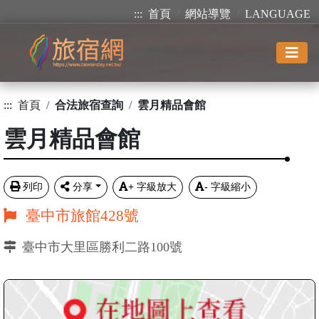
:::
首頁
網站導覽
LANGUAGE
:::
首頁
合法旅宿查詢
雲月精品會館
雲月精品會館
列印
分享
+
字級放大
-
字級縮小
臺中市旅館428號
臺中市大里區勝利二路100號