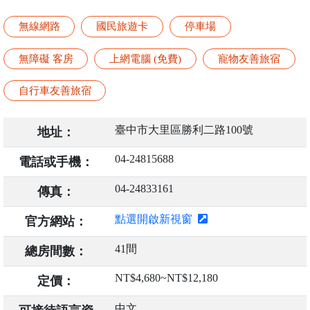
無線網路
國民旅遊卡
停車場
無障礙 客房
上網電腦 (免費)
寵物友善旅宿
自行車友善旅宿
臺中市大里區勝利二路100號
地址：
04-24815688
電話或手機：
04-24833161
傳真：
點選開啟新視窗
官方網站：
41間
總房間數：
NT$4,680~NT$12,180
定價：
中文